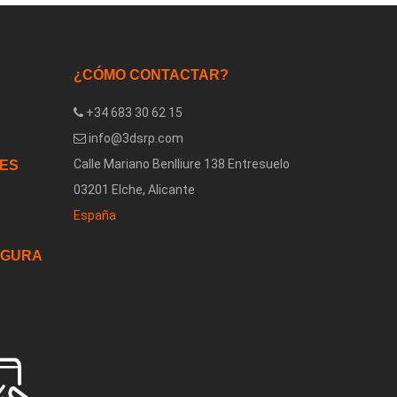
¿CÓMO CONTACTAR?
+34 683 30 62 15
info@3dsrp.com
Calle Mariano Benlliure 138 Entresuelo
LES
03201 Elche, Alicante
España
EGURA