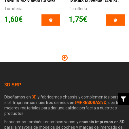
Tornillo M2 x 4mm Cabeza Extra Plana Torx x 10/Unid. (T5).
Tornillo M2x5mm D4*0.5Cabeza Extra Plana PHILLIPS x 10
Tornillería
Tornillería
1,60€
1,75€
3D SRP
Diseñamos en
3D
y fabricamos chassis y complementos para el
slot. Imprimimos nuestros diseños en
IMPRESORAS 3D
, con los
mejores materiales para dar una calidad perfecta a nuestros
productos.
Fabricamos también recambios varios y
chassis impresos en 3D
para la mayoría de modelos de coches y marcas del mercado del