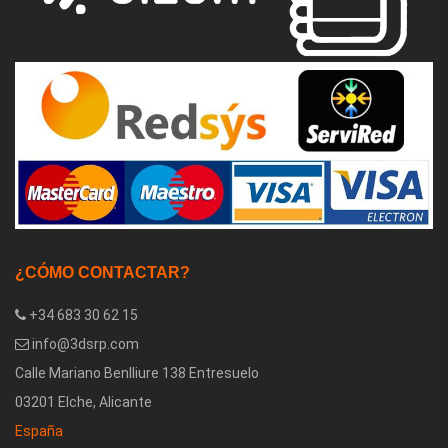
¿CÓMO CONTACTAR?
+34 683 30 62 15
info@3dsrp.com
Calle Mariano Benlliure 138 Entresuelo
03201 Elche, Alicante
España