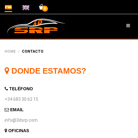
0
HOME
CONTACTO
DONDE ESTAMOS?
TELÉFONO
+34 683 30 62 15
EMAIL
info@3dsrp.com
OFICINAS