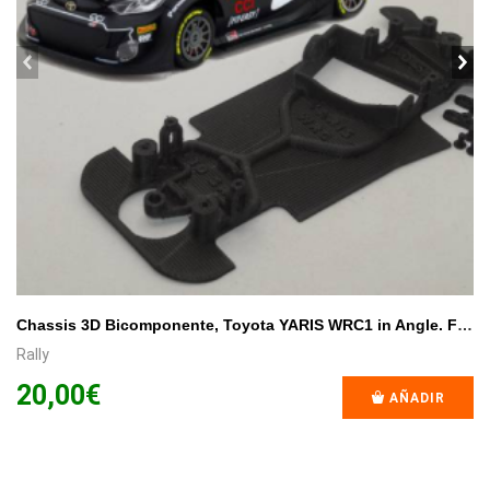
prev
ne
Chassis 3D Bicomponente, Toyota YARIS WRC1 in Angle. For AVANT SLOT Body.
Rally
20,00€
AÑADIR