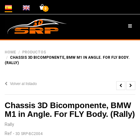
0
HOME
PRODUCTOS
CHASSIS 3D BICOMPONENTE, BMW M1 IN ANGLE. FOR FLY BODY.
(RALLY)
Volver al listado
Chassis 3D Bicomponente, BMW
M1 in Angle. For FLY Body. (Rally)
Rally
Ref
-
3D SRP-BC2004