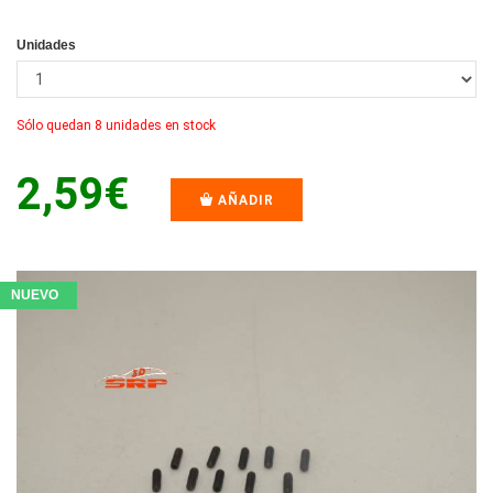
Unidades
Sólo quedan 8 unidades en stock
2,59€
AÑADIR
NUEVO