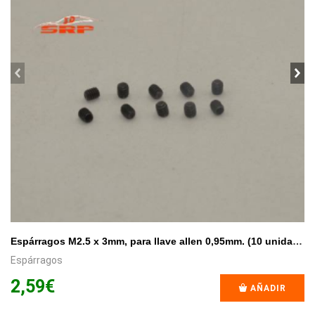
prev
ne
Espárragos M2.5 x 3mm, para llave allen 0,95mm. (10 unidades).
Espárragos
2,59€
AÑADIR