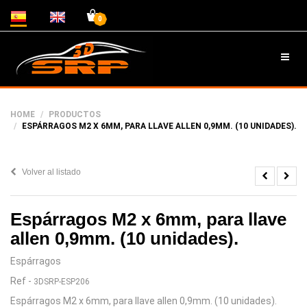
0
HOME
PRODUCTOS
ESPÁRRAGOS M2 X 6MM, PARA LLAVE ALLEN 0,9MM. (10 UNIDADES).
Volver al listado
Espárragos M2 x 6mm, para llave
allen 0,9mm. (10 unidades).
Espárragos
Ref
-
3DSRP-ESP206
Espárragos M2 x 6mm, para llave allen 0,9mm. (10 unidades).